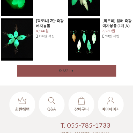
[픽토리] 2단 축광
[픽토리] 컬러 축광
애자봉돌
애자봉돌 (2개 入)
4,160원
3,230원
120원 적립
90원 적립
더보기 ▼
T. 055-785-1733