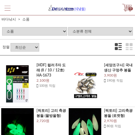
0
바다낚시
소품
정렬
[HDF] 컬러 8자 도
[세양조구사] 국내
래 (8 / 10 / 12호)
생산 구멍추 봉돌
HA-1673
3,900원
2,100원
190원 적립
100원 적립
[픽토리] 고리 축광
[픽토리] 고리축광
봉돌 (물방울형)
봉돌 (로켓형)
2,720원
2,970원
80원 적립