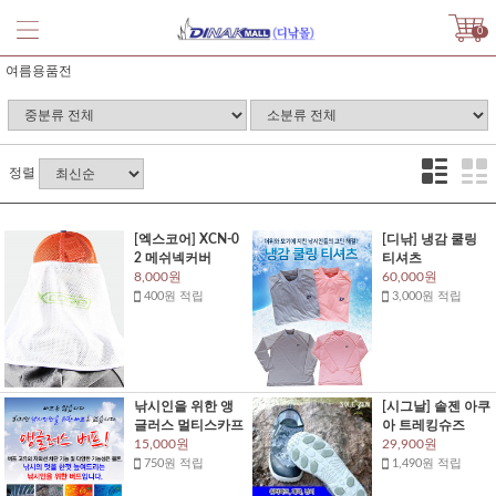
0
여름용품전
정렬
[엑스코어] XCN-0
[디낚] 냉감 쿨링
2 메쉬넥커버
티셔츠
8,000원
60,000원
400원 적립
3,000원 적립
낚시인을 위한 앵
[시그날] 솔젠 아쿠
글러스 멀티스카프
아 트레킹슈즈
15,000원
29,900원
750원 적립
1,490원 적립