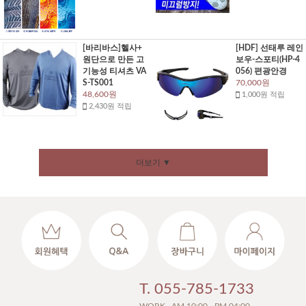
[바리바스]헬사+
[HDF] 선태루 레인
원단으로 만든 고
보우-스포티(HP-4
기능성 티셔츠 VA
056) 편광안경
S-TS001
70,000원
48,600원
1,000원 적립
2,430원 적립
더보기 ▼
T. 055-785-1733