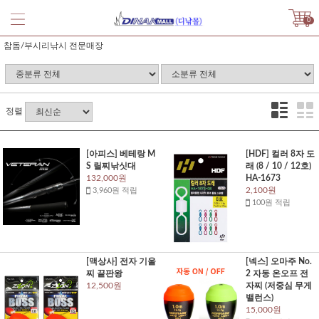
0
참돔/부시리낚시 전문매장
정렬
[아피스] 베테랑 M
[HDF] 컬러 8자 도
S 릴찌낚싯대
래 (8 / 10 / 12호)
132,000원
HA-1673
2,100원
3,960원 적립
100원 적립
[맥상사] 전자 기울
[넥스] 오마주 No.
찌 끝판왕
2 자동 온오프 전
12,500원
자찌 (저중심 무게
밸런스)
15,000원